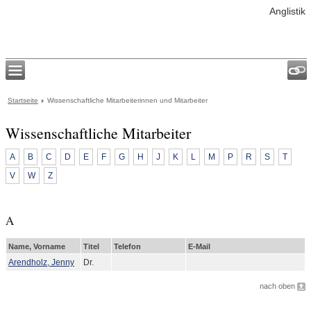
Anglistik
Startseite
Wissenschaftliche Mitarbeiterinnen und Mitarbeiter
Wissenschaftliche Mitarbeiter
A
B
C
D
E
F
G
H
J
K
L
M
P
R
S
T
V
W
Z
A
Name, Vorname
Titel
Telefon
E-Mail
Arendholz, Jenny
Dr.
nach oben