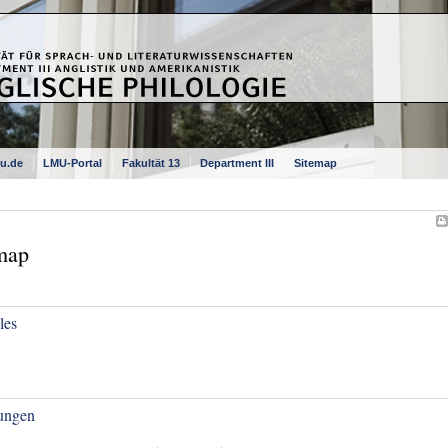
u.de
LMU-Portal
Fakultät 13
Department III
Sitemap
map
les
ungen