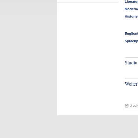
Literat
Moderne
Histori
Englisc
Sprachp
Studiu
Weiter
druc