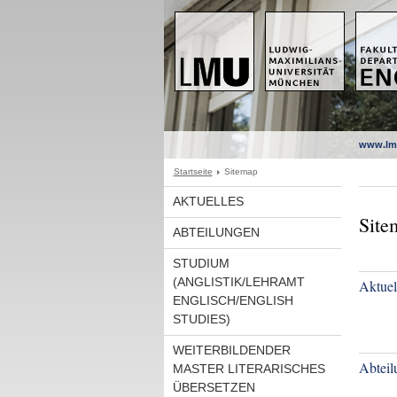
www.lm
Startseite
Sitemap
AKTUELLES
Site
ABTEILUNGEN
STUDIUM
(ANGLISTIK/LEHRAMT
Aktuel
ENGLISCH/ENGLISH
STUDIES)
WEITERBILDENDER
Abteil
MASTER LITERARISCHES
ÜBERSETZEN