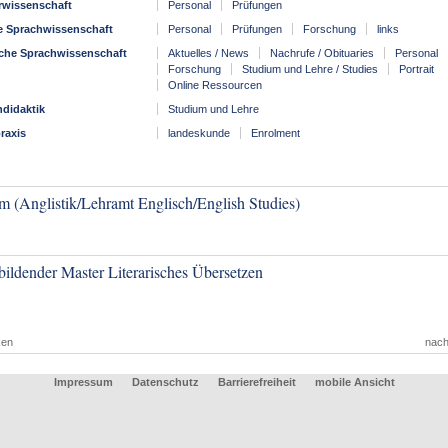
urwissenschaft
Personal
Prüfungen
 Sprachwissenschaft
Personal
Prüfungen
Forschung
links
sche Sprachwissenschaft
Aktuelles / News
Nachrufe / Obituaries
Personal
Forschung
Studium und Lehre / Studies
Portrait
Online Ressourcen
hdidaktik
Studium und Lehre
raxis
landeskunde
Enrolment
m (Anglistik/Lehramt Englisch/English Studies)
bildender Master Literarisches Übersetzen
ken
nach
Impressum
Datenschutz
Barrierefreiheit
mobile Ansicht